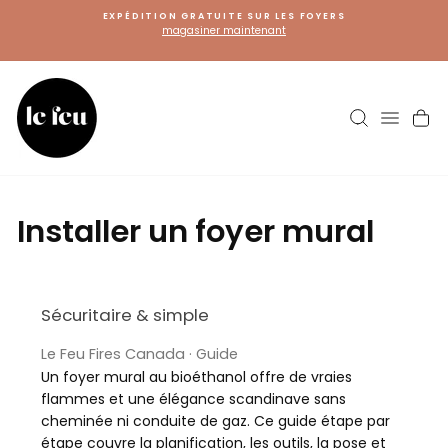
Passer
EXPÉDITION GRATUITE SUR LES FOYERS
au
magasiner maintenant
contenu
Recherch
Navig
Pa
Installer un foyer mural
Sécuritaire & simple
Le Feu Fires Canada · Guide
Un foyer mural au bioéthanol offre de vraies
flammes et une élégance scandinave sans
cheminée ni conduite de gaz. Ce guide étape par
étape couvre la planification, les outils, la pose et