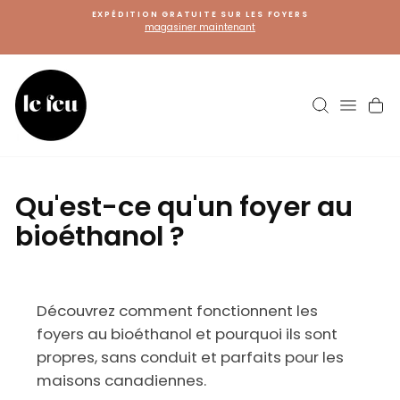
Passer
EXPÉDITION GRATUITE SUR LES FOYERS
au
magasiner maintenant
contenu
Recherch
Navig
Pa
Qu'est-ce qu'un foyer au
bioéthanol ?
Découvrez comment fonctionnent les
foyers au bioéthanol et pourquoi ils sont
propres, sans conduit et parfaits pour les
maisons canadiennes.