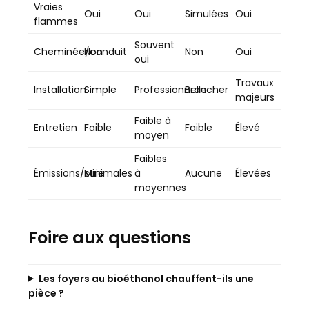
Vraies
Oui
Oui
Simulées
Oui
flammes
Souvent
Cheminée/conduit
Non
Non
Oui
oui
Travaux
Installation
Simple
Professionnelle
Brancher
majeurs
Faible à
Entretien
Faible
Faible
Élevé
moyen
Faibles
Émissions/suie
Minimales
à
Aucune
Élevées
moyennes
Foire aux questions
Les foyers au bioéthanol chauffent-ils une
pièce ?