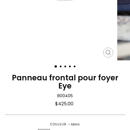
Fermer
(Esc)
Panneau frontal pour foyer
Eye
800405
Prix
$425.00
régulier
COULEUR
—
blanc