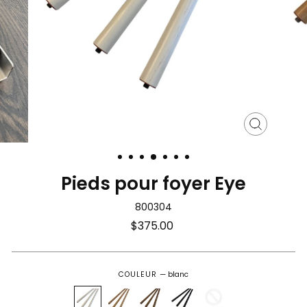
Fermer
(Esc)
Pieds pour foyer Eye
800304
Prix
$375.00
régulier
COULEUR
—
blanc