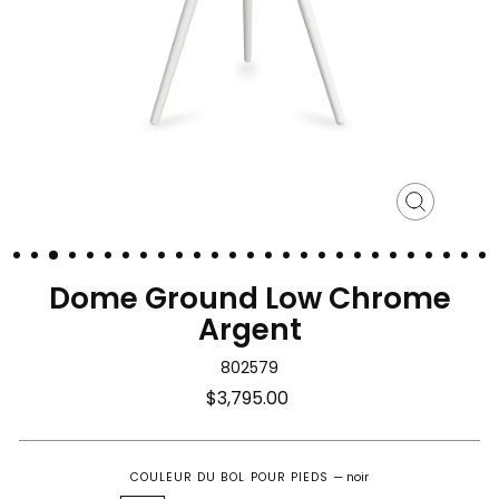
Fermer
(Esc)
Dome Ground Low Chrome
Argent
802579
Prix
$3,795.00
régulier
COULEUR DU BOL POUR PIEDS
—
noir