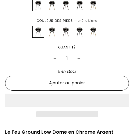
COULEUR DES PIEDS
—
chêne blanc
QUANTITÉ
−
+
5 en stock
Ajouter au panier
Le Feu Ground Low Dome en Chrome Argent