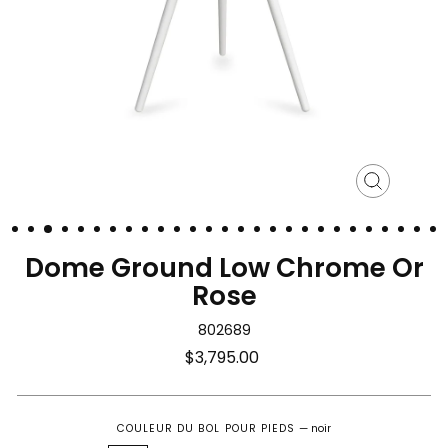
Fermer
(Esc)
Dome Ground Low Chrome Or
Rose
802689
Prix
$3,795.00
régulier
COULEUR DU BOL POUR PIEDS
—
noir