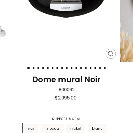
Fermer
(Esc)
Dome mural Noir
800062
Prix
$2,995.00
régulier
SUPPORT MURAL
noir
mocca
nickel
blanc