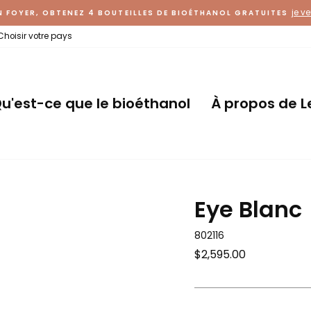
je v
N FOYER, OBTENEZ 4 BOUTEILLES DE BIOÉTHANOL GRATUITES
Choisir votre pays
u'est-ce que le bioéthanol
À propos de L
Eye Blanc
802116
Prix
$2,595.00
régulier