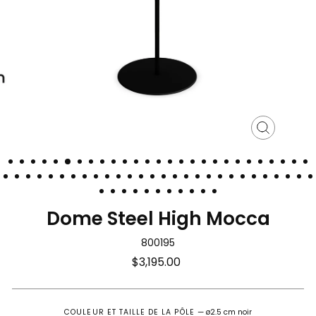
Fermer
(Esc)
Dome Steel High Mocca
800195
Prix
$3,195.00
régulier
COULEUR ET TAILLE DE LA PÔLE
—
ø2.5 cm noir