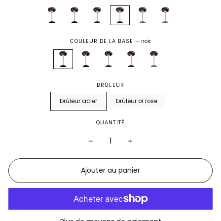
COULEUR DE LA BASE
—
noir
BRÛLEUR
brûleur acier
brûleur or rose
QUANTITÉ
−
+
Ajouter au panier