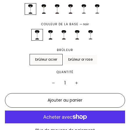
COULEUR DE LA BASE
—
noir
BRÛLEUR
brûleur acier
brûleur or rose
QUANTITÉ
−
+
Ajouter au panier