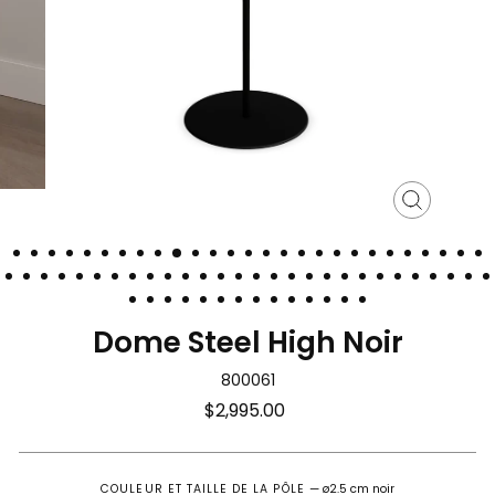
Fermer
(Esc)
Dome Steel High Noir
800061
Prix
$2,995.00
régulier
COULEUR ET TAILLE DE LA PÔLE
—
ø2.5 cm noir