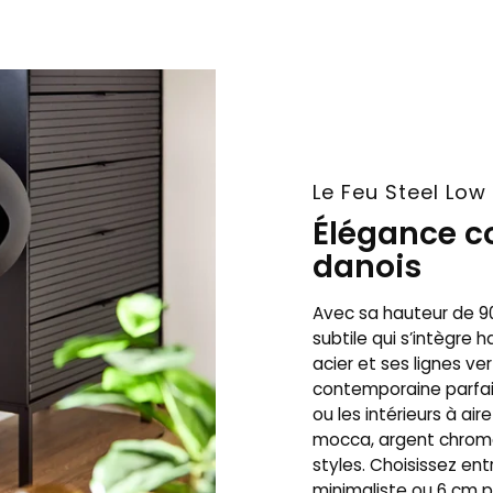
Le Feu Steel Low
Élégance c
danois
Avec sa hauteur de 9
subtile qui s’intègre
acier et ses lignes v
contemporaine parfai
ou les intérieurs à air
mocca, argent chromé
styles. Choisissez en
minimaliste ou 6 cm po