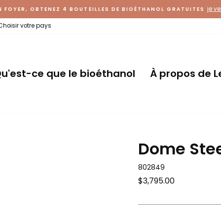
je v
N FOYER, OBTENEZ 4 BOUTEILLES DE BIOÉTHANOL GRATUITES
Choisir votre pays
u'est-ce que le bioéthanol
À propos de L
Dome Stee
802849
Prix
$3,795.00
régulier