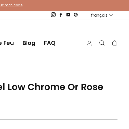
eux mon code
Langue
français
Instagram
Facebook
YouTube
Pinterest
e Feu
Blog
FAQ
Se connecter
Recherche
Pani
l Low Chrome Or Rose